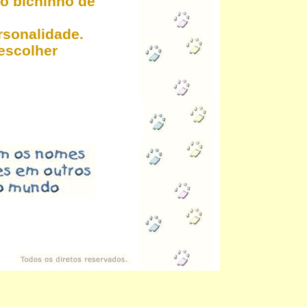
o bichinho de
ersonalidade.
 escolher